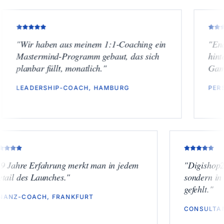
r haben aus meinem 1:1-Coaching ein
"
Endlich Hig
termind-Programm gebaut, das sich
hinterfragt. 
bar füllt, monatlich.
"
Gamechanger
DERSHIP-COACH, HAMBURG
PERSONAL BR
"
19 Jahre Erfahrung merkt man in jedem
"
Di
Detail des Launches.
"
son
gefe
FINANZ-COACH, FRANKFURT
CON