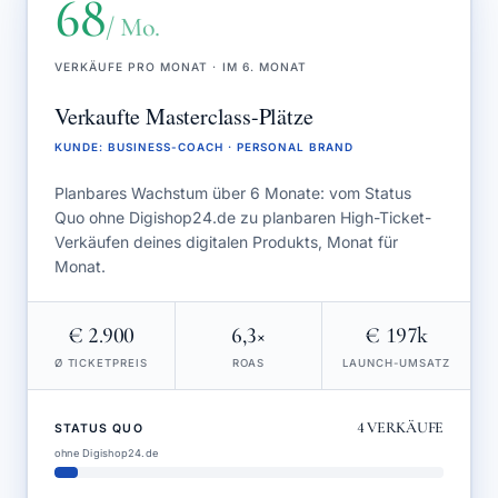
68
/ Mo.
VERKÄUFE PRO MONAT · IM 6. MONAT
Verkaufte Masterclass-Plätze
KUNDE
:
BUSINESS-COACH · PERSONAL BRAND
Planbares Wachstum über 6 Monate: vom Status
Quo ohne Digishop24.de zu planbaren High-Ticket-
Verkäufen deines digitalen Produkts, Monat für
Monat.
€ 2.900
6,3×
€ 197k
Ø TICKETPREIS
ROAS
LAUNCH-UMSATZ
4
VERKÄUFE
STATUS QUO
ohne Digishop24.de