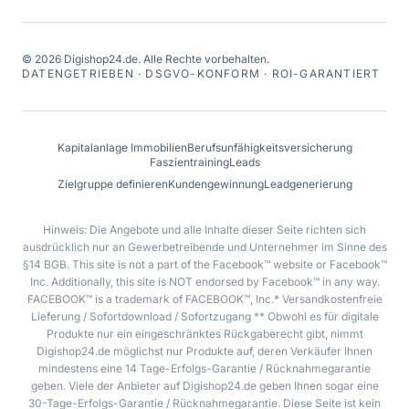
©
2026
Digishop24.de.
Alle Rechte vorbehalten.
DATENGETRIEBEN · DSGVO-KONFORM · ROI-GARANTIERT
Kapitalanlage Immobilien
Berufsunfähigkeitsversicherung
Faszientraining
Leads
Zielgruppe definieren
Kundengewinnung
Leadgenerierung
Hinweis: Die Angebote und alle Inhalte dieser Seite richten sich
ausdrücklich nur an Gewerbetreibende und Unternehmer im Sinne des
§14 BGB. This site is not a part of the Facebook™ website or Facebook™
Inc. Additionally, this site is NOT endorsed by Facebook™ in any way.
FACEBOOK™ is a trademark of FACEBOOK™, Inc.* Versandkostenfreie
Lieferung / Sofortdownload / Sofortzugang ** Obwohl es für digitale
Produkte nur ein eingeschränktes Rückgaberecht gibt, nimmt
Digishop24.de möglichst nur Produkte auf, deren Verkäufer Ihnen
mindestens eine 14 Tage-Erfolgs-Garantie / Rücknahmegarantie
geben. Viele der Anbieter auf Digishop24.de geben Ihnen sogar eine
30-Tage-Erfolgs-Garantie / Rücknahmegarantie. Diese Seite ist kein