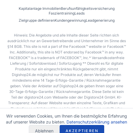
Kapitalanlage Immobilien
Berufsunfähigkeitsversicherung
Faszientraining
Leads
Zielgruppe definieren
Kundengewinnung
Leadgenerierung
Hinweis: Die Angebote und alle Inhalte dieser Seite richten sich
ausdrücklich nur an Gewerbetreibende und Unternehmer im Sinne des
§14 BGB. This site is not a part of the Facebook™ website or Facebook™
Inc. Additionally, this site is NOT endorsed by Facebook™ in any way.
FACEBOOK™ is a trademark of FACEBOOK™, Inc.* Versandkostenfreie
Lieferung / Sofortdownload / Sofortzugang ** Obwohl es für digitale
Produkte nur ein eingeschränktes Rückgaberecht gibt, nimmt
Digishop24.de möglichst nur Produkte auf, deren Verkäufer Ihnen
mindestens eine 14 Tage-Erfolgs-Garantie / Rücknahmegarantie
geben. Viele der Anbieter auf Digishop24.de geben Ihnen sogar eine
30-Tage-Erfolgs-Garantie / Rücknahmegarantie. Diese Seite ist kein
Teil der digistore24.com Webseite oder der Digistore24 GmbH. KI-
Transparenz: Auf dieser Website wurden einzelne Texte, Grafiken und
Illustrationen mit Unterstützung künstlicher Intelligenz erstellt oder
bearbeitet. Sämtliche Inhalte wurden vor Veröffentlichung fachlich
Wir verwenden Cookies, um Ihnen die bestmögliche Erfahrung
geprüft und freigegeben.
auf unserer Website zu bieten.
Datenschutzerklärung ansehen
Ablehnen
AKZEPTIEREN