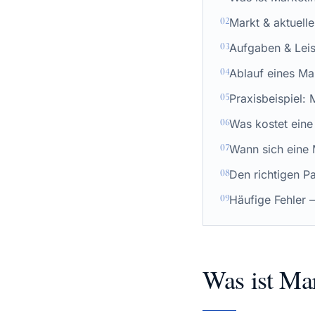
02
Markt & aktuell
03
Aufgaben & Lei
04
Ablauf eines Ma
05
Praxisbeispiel:
06
Was kostet eine
07
Wann sich eine 
08
Den richtigen P
09
Häufige Fehler 
Was ist Ma