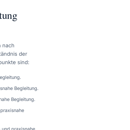
tung
h nach
tändnis der
punkte sind:
egleitung.
snahe Begleitung.
nahe Begleitung.
 praxisnahe
 und praxisnahe