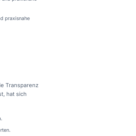
nd praxisnahe
die Transparenz
t, hat sich
.
rten.