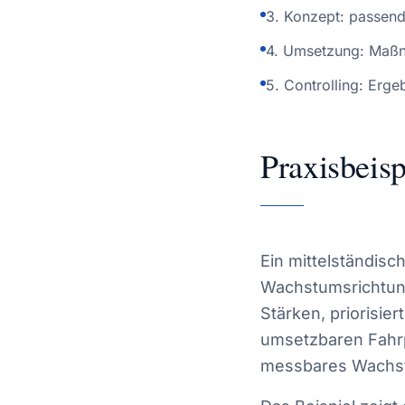
3. Konzept: passend
4. Umsetzung: Maßna
5. Controlling: Erg
Praxisbeis
Ein mittelständis
Wachstumsrichtung
Stärken, priorisie
umsetzbaren Fahrpl
messbares Wachs