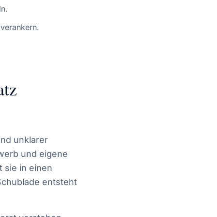
ln.
 verankern.
atz
nd unklarer
ewerb und eigene
 sie in einen
 Schublade entsteht