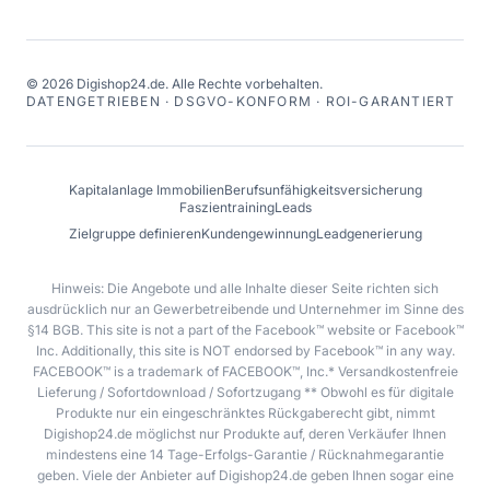
©
2026
Digishop24.de.
Alle Rechte vorbehalten.
DATENGETRIEBEN · DSGVO-KONFORM · ROI-GARANTIERT
Kapitalanlage Immobilien
Berufsunfähigkeitsversicherung
Faszientraining
Leads
Zielgruppe definieren
Kundengewinnung
Leadgenerierung
Hinweis: Die Angebote und alle Inhalte dieser Seite richten sich
ausdrücklich nur an Gewerbetreibende und Unternehmer im Sinne des
§14 BGB. This site is not a part of the Facebook™ website or Facebook™
Inc. Additionally, this site is NOT endorsed by Facebook™ in any way.
FACEBOOK™ is a trademark of FACEBOOK™, Inc.* Versandkostenfreie
Lieferung / Sofortdownload / Sofortzugang ** Obwohl es für digitale
Produkte nur ein eingeschränktes Rückgaberecht gibt, nimmt
Digishop24.de möglichst nur Produkte auf, deren Verkäufer Ihnen
mindestens eine 14 Tage-Erfolgs-Garantie / Rücknahmegarantie
geben. Viele der Anbieter auf Digishop24.de geben Ihnen sogar eine