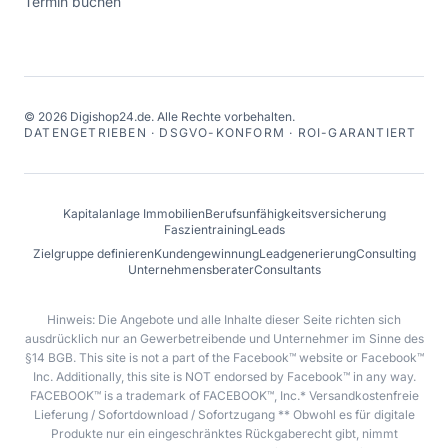
Termin buchen
©
2026
Digishop24.de.
Alle Rechte vorbehalten.
DATENGETRIEBEN · DSGVO-KONFORM · ROI-GARANTIERT
Kapitalanlage Immobilien
Berufsunfähigkeitsversicherung
Faszientraining
Leads
Zielgruppe definieren
Kundengewinnung
Leadgenerierung
Consulting
Unternehmensberater
Consultants
Hinweis: Die Angebote und alle Inhalte dieser Seite richten sich
ausdrücklich nur an Gewerbetreibende und Unternehmer im Sinne des
§14 BGB. This site is not a part of the Facebook™ website or Facebook™
Inc. Additionally, this site is NOT endorsed by Facebook™ in any way.
FACEBOOK™ is a trademark of FACEBOOK™, Inc.* Versandkostenfreie
Lieferung / Sofortdownload / Sofortzugang ** Obwohl es für digitale
Produkte nur ein eingeschränktes Rückgaberecht gibt, nimmt