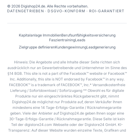
©
2026
Digishop24.de.
Alle Rechte vorbehalten.
DATENGETRIEBEN · DSGVO-KONFORM · ROI-GARANTIERT
Kapitalanlage Immobilien
Berufsunfähigkeitsversicherung
Faszientraining
Leads
Zielgruppe definieren
Kundengewinnung
Leadgenerierung
Hinweis: Die Angebote und alle Inhalte dieser Seite richten sich
ausdrücklich nur an Gewerbetreibende und Unternehmer im Sinne des
§14 BGB. This site is not a part of the Facebook™ website or Facebook™
Inc. Additionally, this site is NOT endorsed by Facebook™ in any way.
FACEBOOK™ is a trademark of FACEBOOK™, Inc.* Versandkostenfreie
Lieferung / Sofortdownload / Sofortzugang ** Obwohl es für digitale
Produkte nur ein eingeschränktes Rückgaberecht gibt, nimmt
Digishop24.de möglichst nur Produkte auf, deren Verkäufer Ihnen
mindestens eine 14 Tage-Erfolgs-Garantie / Rücknahmegarantie
geben. Viele der Anbieter auf Digishop24.de geben Ihnen sogar eine
30-Tage-Erfolgs-Garantie / Rücknahmegarantie. Diese Seite ist kein
Teil der digistore24.com Webseite oder der Digistore24 GmbH. KI-
Transparenz: Auf dieser Website wurden einzelne Texte, Grafiken und