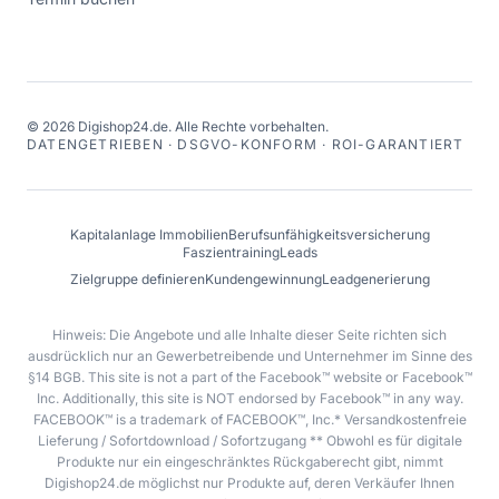
©
2026
Digishop24.de.
Alle Rechte vorbehalten.
DATENGETRIEBEN · DSGVO-KONFORM · ROI-GARANTIERT
Kapitalanlage Immobilien
Berufsunfähigkeitsversicherung
Faszientraining
Leads
Zielgruppe definieren
Kundengewinnung
Leadgenerierung
Hinweis: Die Angebote und alle Inhalte dieser Seite richten sich
ausdrücklich nur an Gewerbetreibende und Unternehmer im Sinne des
§14 BGB. This site is not a part of the Facebook™ website or Facebook™
Inc. Additionally, this site is NOT endorsed by Facebook™ in any way.
FACEBOOK™ is a trademark of FACEBOOK™, Inc.* Versandkostenfreie
Lieferung / Sofortdownload / Sofortzugang ** Obwohl es für digitale
Produkte nur ein eingeschränktes Rückgaberecht gibt, nimmt
Digishop24.de möglichst nur Produkte auf, deren Verkäufer Ihnen