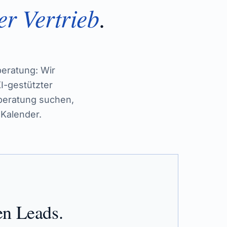
er Vertrieb
.
beratung: Wir
I-gestützter
sberatung suchen,
 Kalender.
en Leads.