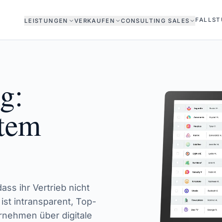
FALLST
LEISTUNGEN
VERKAUFEN
CONSULTING SALES
g:
htem
ss ihr Vertrieb nicht
ist intransparent, Top-
rnehmen über digitale