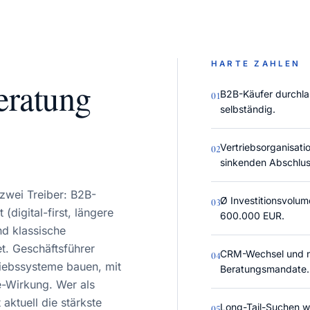
HARTE ZAHLEN
eratung
B2B-Käufer durchla
0
1
selbständig.
Vertriebsorganisat
0
2
sinkenden Abschlu
zwei Treiber: B2B-
Ø Investitionsvolum
0
3
(digital-first, längere
600.000 EUR.
nd klassische
et. Geschäftsführer
CRM-Wechsel und ne
0
4
riebssysteme bauen, mit
Beratungsmandate.
e-Wirkung. Wer als
aktuell die stärkste
Long-Tail-Suchen w
0
5