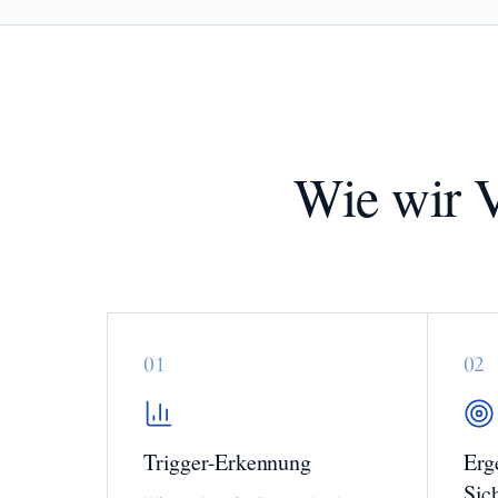
Wie wir V
0
1
0
2
Trigger-Erkennung
Erg
Sic