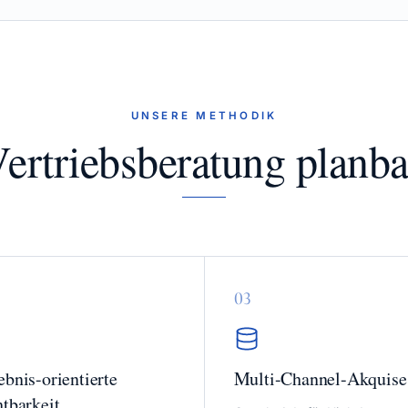
UNSERE METHODIK
ertriebsberatung planb
0
3
ebnis-orientierte
Multi-Channel-Akquise
htbarkeit