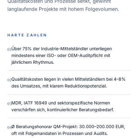
Qualitätskosten und Prozesse senkt, gewinnt
langlaufende Projekte mit hohem Folgevolumen.
HARTE ZAHLEN
Über 75% der Industrie-Mittelständler unterliegen
0
1
mindestens einer ISO- oder OEM-Auditpflicht mit
jährlichem Rhythmus.
Qualitätskosten liegen in vielen Mittelständlern bei 4–8%
0
2
des Umsatzes, mit klarem Reduktionspotenzial.
MDR, IATF 16949 und sektorspezifische Normen
0
3
verschärfen sich, kontinuierlicher Beratungsbedarf.
Ø Beratungshonorar QM-Projekt: 30.000–200.000 EUR,
0
4
oft mit Folgemandaten in Prozessen und Audits.