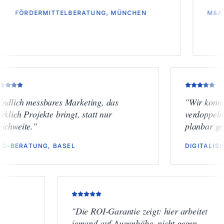
DERMITTELBERATUNG, MÜNCHEN
M&A-BOUTIQ
"
Endlich messbares Marketing, das
"
Wi
wirklich Projekte bringt, statt nur
ver
Reichweite.
"
plan
ESG-BERATUNG, BASEL
DIG
"
Die ROI-Garantie zeigt: hier arbeitet
jemand auf Augenhöhe, nicht gegen