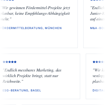
innen Fördermittel-Projekte jetzt
"
Endlich Termine 
 keine Empfehlungs-Abhängigkeit
Junior-Käufern. D
auf einem neuen 
ITTELBERATUNG, MÜNCHEN
M&A-BOUTIQUE, 
"
Endlich messbares Marketing, das
wirklich Projekte bringt, statt nur
Reichweite.
"
ESG-BERATUNG, BASEL