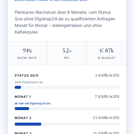
Planbares Wachstum über 6 Monate: vom Status
Quo ohne Digishop24.de zu qualifizierten Anfragen
Monat für Monat – datengetrieben und ohne
Kaltakquise.
94%
5,2×
€ 87k
SHOW-RATE
ROI
Ø MANDAT
3
ANFRAGEN
STATUS QUO
ohne Digishop24.de
7
ANFRAGEN
MONAT 1
ab hier mit Digishop24.de
13
ANFRAGEN
MONAT 2
21
ANFRAGEN
MONAT 3