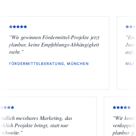
gewinnen Fördermittel-Projekte jetzt
"
Endlich Termi
bar, keine Empfehlungs-Abhängigkeit
Junior-Käufern
.
"
auf einem neu
ERMITTELBERATUNG, MÜNCHEN
M&A-BOUTIQU
"
Endlich messbares Marketing, das
"
W
wirklich Projekte bringt, statt nur
ver
Reichweite.
"
pla