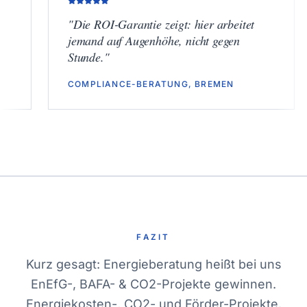
"
Die ROI-Garantie zeigt: hier arbeitet
"
jemand auf Augenhöhe, nicht gegen
h
Stunde.
"
v
COMPLIANCE-BERATUNG, BREMEN
L
FAZIT
Kurz gesagt: Energieberatung heißt bei uns
EnEfG-, BAFA- & CO2-Projekte gewinnen.
Energiekosten-, CO2- und Förder-Projekte.