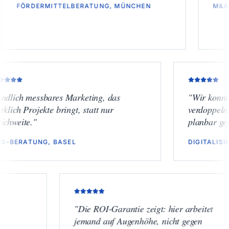
DERMITTELBERATUNG, MÜNCHEN
M&A-BOUTIQ
"
Endlich messbares Marketing, das
"
Wi
wirklich Projekte bringt, statt nur
verd
Reichweite.
"
plan
ESG-BERATUNG, BASEL
DIG
"
Die ROI-Garantie zeigt: hier arbeitet
jemand auf Augenhöhe, nicht gegen