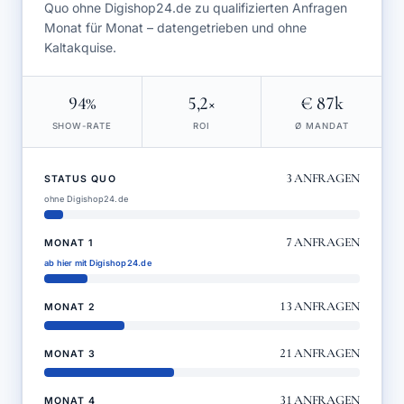
Quo ohne Digishop24.de zu qualifizierten Anfragen
Monat für Monat – datengetrieben und ohne
Kaltakquise.
94%
5,2×
€ 87k
SHOW-RATE
ROI
Ø MANDAT
3
ANFRAGEN
STATUS QUO
ohne Digishop24.de
7
ANFRAGEN
MONAT 1
ab hier mit Digishop24.de
13
ANFRAGEN
MONAT 2
21
ANFRAGEN
MONAT 3
31
ANFRAGEN
MONAT 4