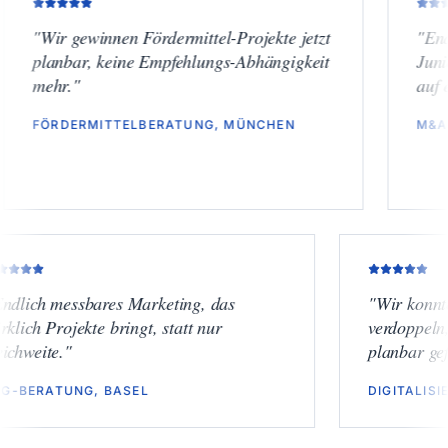
r gewinnen Fördermittel-Projekte jetzt
"
Endlich Term
nbar, keine Empfehlungs-Abhängigkeit
Junior-Käufer
r.
"
auf einem ne
DERMITTELBERATUNG, MÜNCHEN
M&A-BOUTIQ
"
Endlich messbares Marketing, das
"
Wi
wirklich Projekte bringt, statt nur
verd
Reichweite.
"
plan
ESG-BERATUNG, BASEL
DIG