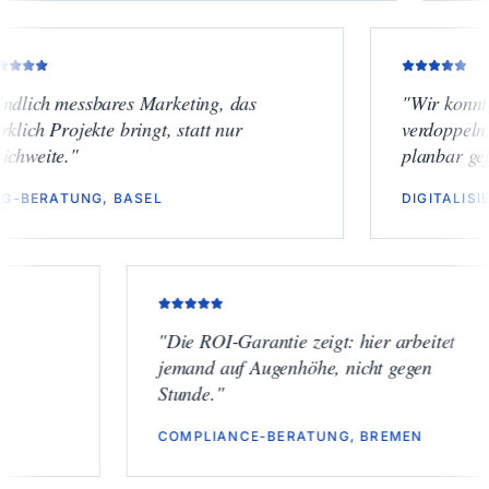
"
Endlich messbares Marketing, das
"
Wi
wirklich Projekte bringt, statt nur
ver
Reichweite.
"
plan
ESG-BERATUNG, BASEL
DIG
"
Die ROI-Garantie zeigt: hier arbeitet
jemand auf Augenhöhe, nicht gegen
Stunde.
"
COMPLIANCE-BERATUNG, BREMEN