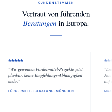
KUNDENSTIMMEN
Vertraut von führenden
Beratungen
in Europa.
 gewinnen Fördermittel-Projekte jetzt
"
Endlich Term
nbar, keine Empfehlungs-Abhängigkeit
Junior-Käufer
r.
"
auf einem ne
DERMITTELBERATUNG, MÜNCHEN
M&A-BOUTIQ