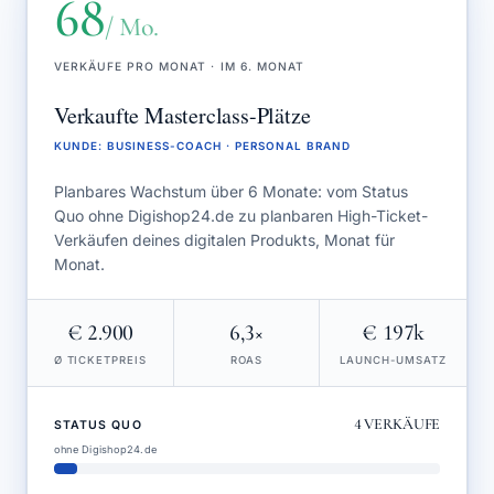
68
/ Mo.
VERKÄUFE PRO MONAT · IM 6. MONAT
Verkaufte Masterclass-Plätze
KUNDE
:
BUSINESS-COACH · PERSONAL BRAND
Planbares Wachstum über 6 Monate: vom Status
Quo ohne Digishop24.de zu planbaren High-Ticket-
Verkäufen deines digitalen Produkts, Monat für
Monat.
€ 2.900
6,3×
€ 197k
Ø TICKETPREIS
ROAS
LAUNCH-UMSATZ
4
VERKÄUFE
STATUS QUO
ohne Digishop24.de