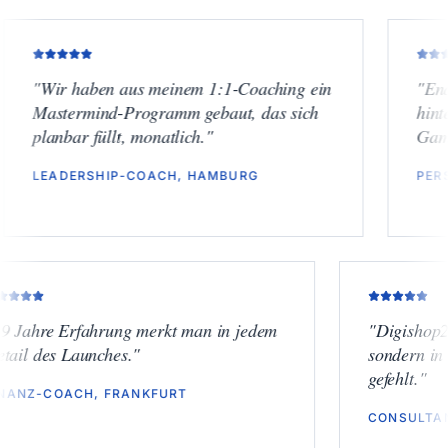
r haben aus meinem 1:1-Coaching ein
"
Endlich Hig
termind-Programm gebaut, das sich
hinterfragt.
bar füllt, monatlich.
"
Gamechange
DERSHIP-COACH, HAMBURG
PERSONAL B
"
19 Jahre Erfahrung merkt man in jedem
"
Dig
Detail des Launches.
"
son
gefe
FINANZ-COACH, FRANKFURT
CON